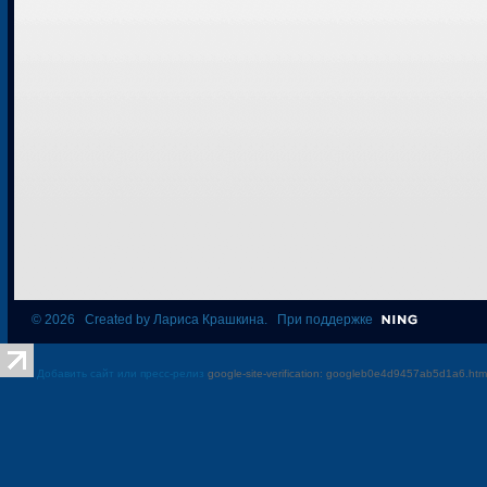
© 2026 Created by
Лариса Крашкина
. При поддержке
Добавить сайт или пресс-релиз
google-site-verification: googleb0e4d9457ab5d1a6.htm