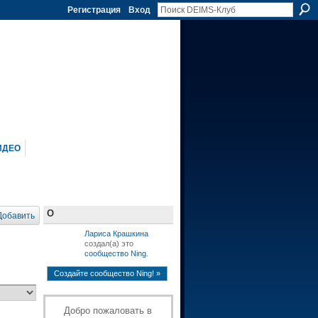
Регистрация
Вход
ИДЕО
О
Добавить
Лариса Крашкина
cоздал(а) это
сообщество Ning
.
Создайте сообщество Ning! »
Добро пожаловать в