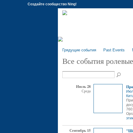
Создайте сообщество Ning!
Главная
Профиль
О Клубе
В Кл
Грядущие события
Past Events
Все события ролевы
Июль 28
Про
Среда
Июл
Кит
При
дос
760
Орг
эти
Сентябрь 15
"Шк