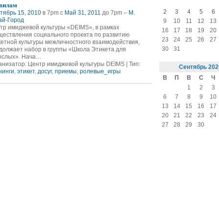
вилам
2
3
4
5
6
тябрь 15, 2010
в 7pm с
Май 31, 2011
до 7pm –
М.
ай-Город
9
10
11
12
13
тр имиджевой культуры «DEIMS», в рамках
16
17
18
19
20
ществления социального проекта по развитию
23
24
25
26
27
кетной культуры межличностного взаимодействия,
30
31
должает набор в группы «Школа Этикета для
ослых». Нача
…
анизатор: Центр имиджевой культуры DEIMS | Тип:
Сентябрь
202
нинги
,
этикет
,
досуг
,
приемы
,
ролевые_игры
В
П
В
С
Ч
1
2
3
6
7
8
9
10
13
14
15
16
17
20
21
22
23
24
27
28
29
30