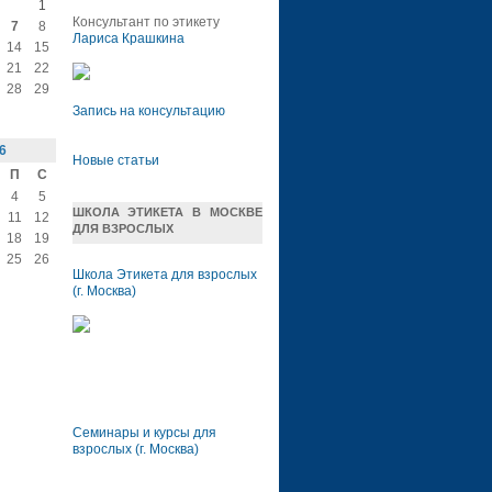
1
Консультант по этикету
7
8
Лариса Крашкина
14
15
21
22
28
29
Запись на консультацию
6
Новые статьи
П
С
4
5
ШКОЛА ЭТИКЕТА В МОСКВЕ
11
12
ДЛЯ ВЗРОСЛЫХ
18
19
25
26
Школа Этикета для взрослых
(г. Москва)
Семинары и курсы для
взрослых (г. Москва)