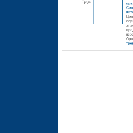
Среда
пра
Сен
Кит
Цен
осу
эти
про
взр
Орг
тре