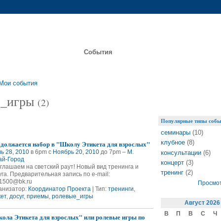
уб
Хорошее общество
События
Блоги
Курсы
Фото
Видео
Мои события
е_игры
(2)
Популярные типы собы
семинары
(10)
клубное
(8)
должается набор в "Школу Этикета для взрослых"
ь 28, 2010
в 6pm с
Ноябрь 20, 2010
до 7pm –
М.
консультации
(6)
ай-Город
концерт
(3)
глашаем на светский раут! Новый вид тренинга и
тренинг
(2)
уга. Предварительная запись по e-mail:
1500@bk.ru
Просмот
анизатор:
Координатор Проекта
| Тип:
тренинги
,
кет
,
досуг
,
приемы
,
ролевые_игры
Август
2026
В
П
В
С
Ч
ола Этикета для взрослых" или ролевые игры по