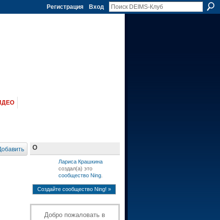
Регистрация
Вход
ИДЕО
О
Добавить
Лариса Крашкина
cоздал(а) это
сообщество Ning
.
Создайте сообщество Ning! »
Добро пожаловать в