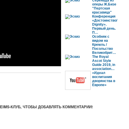
Серенада из
оперы Ж.Бизе
"Пертская
красавица"
Конференция
«Достоинство/
Dignity».
Первый день.
П…
Особняк с
видом на
Кремль /
Посольство
Великобрит…
The Royal
Ascot Style
Guide 2019, in
association…
«Идеал
воспитания
дворянства в
Европе»
IMS-КЛУБ, ЧТОБЫ ДОБАВЛЯТЬ КОММЕНТАРИИ!