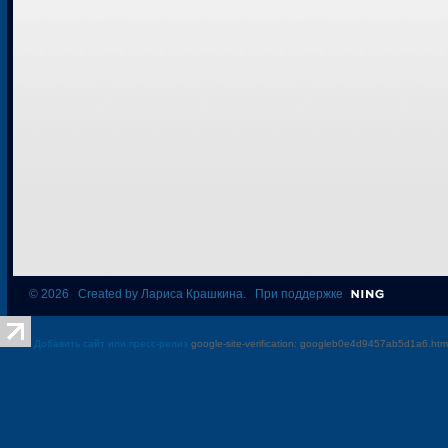
© 2026 Created by
Лариса Крашкина
. При поддержке
Добавить сайт или пресс-релиз
google-site-verification: googleb0e4d9457ab5d1a6.htm