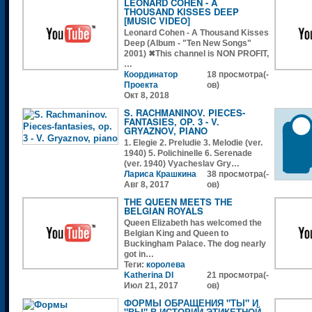
LEONARD COHEN - A
THOUSAND KISSES DEEP
[MUSIC VIDEO]
Leonard Cohen - A Thousand Kisses
Deep (Album - "Ten New Songs"
2001) ✖This channel is NON PROFIT,
…
Координатор
18 просмотра(-
Проекта
ов)
Окт 8, 2018
S. RACHMANINOV. PIECES-
FANTASIES, OP. 3 - V.
GRYAZNOV, PIANO
1. Elegie 2. Preludie 3. Melodie (ver.
1940) 5. Polichinelle 6. Serenade
(ver. 1940) Vyacheslav Gry…
Лариса Крашкина
38 просмотра(-
Авг 8, 2017
ов)
THE QUEEN MEETS THE
BELGIAN ROYALS
Queen Elizabeth has welcomed the
Belgian King and Queen to
Buckingham Palace. The dog nearly
got in…
Теги:
королева
Katherina DI
21 просмотра(-
Июл 21, 2017
ов)
ФОРМЫ ОБРАЩЕНИЯ "ТЫ" И
"ВЫ" В ИСТОРИИ ЭТИКЕТНОЙ