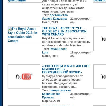
Апелляция к достоинству как к
серьезному аргументу в
общественных дебатах стала
отличительным призн…
Теги:
достоинство
Лариса Крашкина
21 просмотра(-
Ноя 1, 2019
ов)
THE ROYAL ASCOT STYLE
GUIDE 2019, IN ASSOCIATION
WITH CUNARD
Royal Ascot is synonymous with
sartorial elegance. This is upheld by
our dress code, which invites…
Теги:
Royal-Ascot
Lora
19 просмотра(-
Май 8, 2019
ов)
«ЭЗОТЕРИЗМ И МИСТИЧЕСКОЕ
МЫШЛЕНИЕ В
ПОВСЕДНЕВНОЙ ЖИЗНИ»
Культура повседневности от
24.02.2019 на радио Говорит
Москва. Ведущие: Ирина
Прохорова. Гости: Сер…
Теги:
говоритмосква
Координатор
38 просмотра(-
Проекта
ов)
Мар 24, 2019