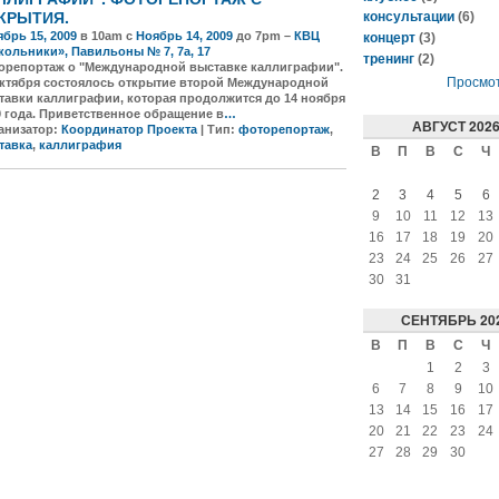
КРЫТИЯ.
консультации
(6)
брь 15, 2009
в 10am с
Ноябрь 14, 2009
до 7pm –
КВЦ
концерт
(3)
кольники», Павильоны № 7, 7а, 17
тренинг
(2)
орепортаж о "Международной выставке каллиграфии".
Просмот
октября состоялось открытие второй Международной
тавки каллиграфии, которая продолжится до 14 ноября
9 года. Приветственное обращение в
…
АВГУСТ
202
анизатор:
Координатор Проекта
| Тип:
фоторепортаж
,
тавка
,
каллиграфия
В
П
В
С
Ч
2
3
4
5
6
9
10
11
12
13
16
17
18
19
20
23
24
25
26
27
30
31
СЕНТЯБРЬ
20
В
П
В
С
Ч
1
2
3
6
7
8
9
10
13
14
15
16
17
20
21
22
23
24
27
28
29
30