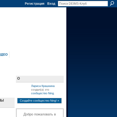
Регистрация
Вход
ИДЕО
О
Лариса Крашкина
cоздал(а) это
сообщество Ning
.
ПЫ
Создайте сообщество Ning! »
Добро пожаловать в