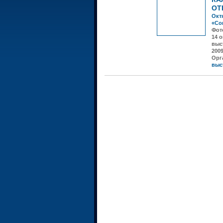
ОТ
Октя
«Со
Фот
14 
выс
200
Орг
выс