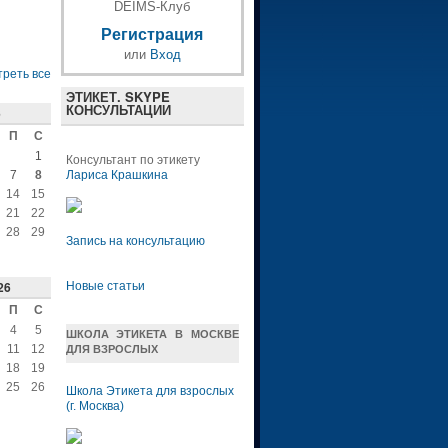
DEIMS-Клуб
Регистрация
или
Вход
реть все
ЭТИКЕТ. SKYPE
КОНСУЛЬТАЦИИ
6
П
С
1
Консультант по этикету
7
8
Лариса Крашкина
14
15
21
22
28
29
Запись на консультацию
26
Новые статьи
П
С
4
5
ШКОЛА ЭТИКЕТА В МОСКВЕ
11
12
ДЛЯ ВЗРОСЛЫХ
18
19
25
26
Школа Этикета для взрослых
(г. Москва)